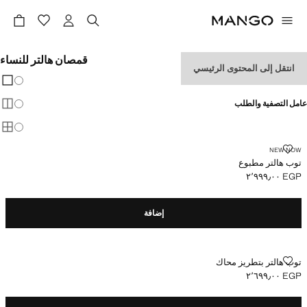
قمصان هالتر للنساء
انتقل إلى المحتوى الرئيسي
تغيير 
عرض
عامل التصفية والطلب
عرض
عرض
توب هالتر مطبوع
NEW NOW
توب هالتر مطبوع
EGP ٢٬٩٩٩٫٠٠
السعر الحالي [EGP ٢٬٩٩٩٫٠٠ ]
إضافة
توب هالتر بتطريز محاك
توب هالتر بتطريز محاك
EGP ٢٬٦٩٩٫٠٠
السعر الحالي [EGP ٢٬٦٩٩٫٠٠ ]