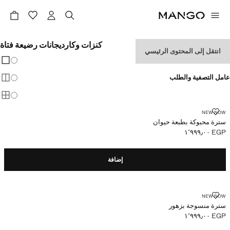
كنزات وكارديجانات رضيعة فتاة
انتقل إلى المحتوى الرئيسي
تغيير 
عرض
عامل التصفية والطلب
عرض
عرض
سترة محبوكة بطبعة حيوان
NEW NOW
سترة محبوكة بطبعة حيوان
EGP ١٬٩٩٩٫٠٠
السعر الحالي [EGP ١٬٩٩٩٫٠٠ ]
إضافة
سترة منسوجة بزهور
NEW NOW
سترة منسوجة بزهور
EGP ١٬٩٩٩٫٠٠
السعر الحالي [EGP ١٬٩٩٩٫٠٠ ]