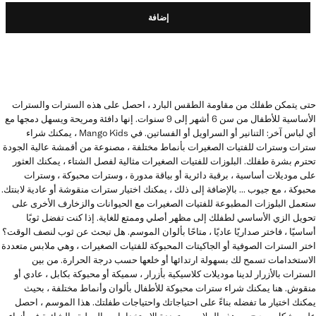
إضافة
حتى يتمكن طفلك من مقاومة الطقس البارد ، احصل على هذه السترات والسترات
الأساسية للأطفال من سن 6 أشهر إلى 9 سنوات. إنها دافئة ومريحة ويسهل دمجها مع
أي لباس آخر: التنانير أو السراويل أو الفساتين. في Mango Kids ، يمكنك شراء
سترات وسترات للفتيات الصغيرات بأنماط مختلفة ، مصنوعة من أقمشة عالية الجودة
تحترم بشرة طفلك. البلوزات للفتيات الصغيرات مثالية لفصل الشتاء ، يمكنك العثور
على موديلات أساسية ، برقبة دائرية أو بياقة مدورة ، وسترات محبوكة ، وسترات
محبوكة ، مع جيوب ... بالإضافة إلى ذلك ، يمكنك اختيار سترات منقوشة أو عادية لابنتك.
ستعمل البلوزات المطبوعة للفتيات الصغيرات مع الحيوانات والزخارف الأخرى على
تحويل الزي الأساسي لطفلك إلى مظهر أصلي وممتع للغاية. إذا كنت تفضل ثوبًا
أساسيًا ، فاختر صداريًا عاديًا ، متاحًا بألوان الموسم. هل تبحث عن ثوب لنصف الوقت؟
اختر السترات الصوفية أو الجاكيتات المحبوكة للفتيات الصغيرات ، وهي ملابس متعددة
الاستخدامات تسمح لك بسهولة ارتدائها أو خلعها حسب درجة الحرارة. من بين
السترات بالأزرار لدينا موديلات كلاسيكية بأزرار ، سميكة أو محبوكة بكابل ، عادي أو
منقوش. هنا يمكنك شراء سترات محبوكة للأطفال بألوان وأنماط مختلفة ، بحيث
يمكنك اختيار ما تفضله بناءً على احتياجاتك واحتياجات طفلتك. هذا الموسم ، احصل