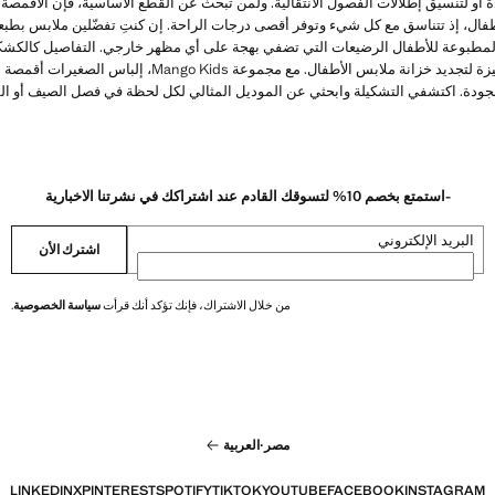
ودة أو لتنسيق إطلالات الفصول الانتقالية. ولمن تبحث عن القطع الأساسية، فإن الأقمصة
فال، إذ تتناسق مع كل شيء وتوفر أقصى درجات الراحة. إن كنتِ تفضّلين ملابس بطبعا
لمطبوعة للأطفال الرضيعات التي تضفي بهجة على أي مظهر خارجي. التفاصيل كالكشك
الأصيلة تجعل كل قميص قطعة مميزة لتجديد خزانة ملابس الأطفال. مع م
الجودة. اكتشفي التشكيلة وابحثي عن الموديل المثالي لكل لحظة في فصل الصيف أو الفص
-استمتع بخصم 10% لتسوقك القادم عند اشتراكك في نشرتنا الاخبارية
البريد الإلكتروني
اشترك الأن
من خلال الاشتراك، فإنك تؤكد أنك قرأت
سياسة الخصوصية
.
مصر
·
العربية
LINKEDIN
X
PINTEREST
SPOTIFY
TIKTOK
YOUTUBE
FACEBOOK
INSTAGRAM