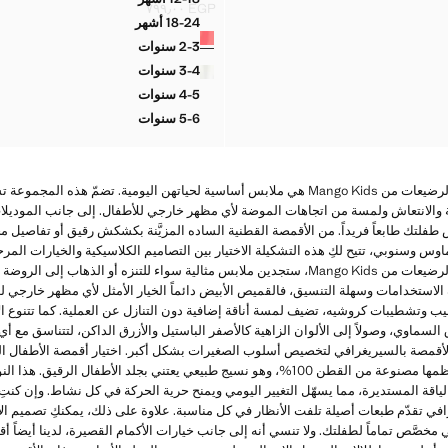
ة بعقدة ديكورية
تيشيرت سادة بعقدة ديكورية
EGP ٧٩٩٫٠٠
السعر الحالي [EGP ٧٩٩٫٠٠ ]
18-24 أشهر
الألوان
ة بعقدة ديكورية
تيشيرت سادة بعقدة ديكورية
2-3 سنوات
ة بعقدة ديكورية
تيشيرت سادة بعقدة ديكورية
3-4 سنوات
ة بعقدة ديكورية
تيشيرت سادة بعقدة ديكورية
4-5 سنوات
ة بعقدة ديكورية
تيشيرت سادة بعقدة ديكورية
5-6 سنوات
ة بعقدة ديكورية
تيشيرت سادة بعقدة ديكورية
أقمصة الأكمام القصيرة للأطفال الرضيعات من Mango Kids هي ملابس أساسية لحياتهن اليومية. تضم
حة والانتعاش ولمسة من اتجاهات الموضة لأي مظهر خارجي للأطفال. إلى جانب الموديلات
طفلتك طابعاً فريداً. من الأقمصة القطنية الساده المزيَّنة بكشكش رقيق أو تفاصيل 
 وسنوبي، تتيح لكِ هذه التشكيلة الاختيار بين التصاميم الكلاسيكية والخيارات الم
أقمصة الأكمام القصيرة للأطفال الرضيعات من Mango Kids، ستجدين ملابس مثالية سواء للتنزه أو ا
الاستخدامات وسهلة التنسيق، فالقميص الأبيض دائماً الخيار الأمثل لأي مظهر خارجي 
 وتشطيبات كروشيه، تضيف لمسة أناقة إضافية دون التنازل عن العملية. كما تتنوع الأ
السماوي، وصولاً إلى الألوان الزاهية كالأصفر الباستيل والأزرق الداكن، لتتناسق مع
الأقمصة بالسيريغرافي لتخصيص أسلوب الصغيرات بشكل أكبر. اختيار أقمصة الأطفال ا
درجات النعومة والتهوية، إذ إن معظمها مصنوعة من القطن 100%، وهو نسيج طبيعي يعتني بجلد الأط
لياقة المستديرة، مما يسهّل التغيير اليومي ويمنح حرية الحركة في كل نشاط. وإن كنت
في تقدّم طبعات أصيلة تلفت الأنظار في كل مناسبة. علاوة على ذلك، يمكنكِ تصميم ا
صَّص تماماً لطفلتك. ولا تنسي أنه إلى جانب خيارات الأكمام القصيرة، لدينا أيضاً أ