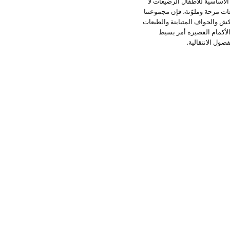
 الأساسية للأطفال الرضيعات لا
ت مرحة وملوّنة، فإن مجموعتنا
ش والحواف المتباينة والطبعات
جموعة Mango Kids، إلباس الصغيرات أقمصة الأكمام القصيرة أمر بسيط
ول الانتقالية.