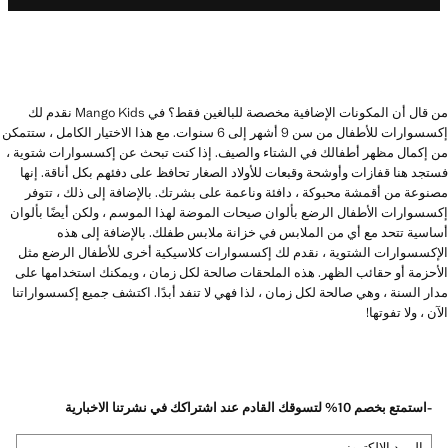
من قال أن المكونات الإضافية مخصصة للبالغين فقط؟ في Mango Kids نقدم لك
إكسسوارات للأطفال من سن 9 أشهر إلى 6 سنوات. مع هذا الاختيار الكامل ، ستتمكن
من إكمال مظهر أطفالك في الشتاء والصيف. إذا كنت تبحث عن إكسسوارات شتوية ،
فستجد هنا قفازات وأوشحة وقبعات للأولاد الصغار تحافظ على دفئهم بكل أناقة. إنها
مصنوعة من أقمشة محبوكة ، دافئة وناعمة على بشرتك. بالإضافة إلى ذلك ، تتوفر
إكسسوارات الأطفال الرضع بألوان صيحات الموضة لهذا الموسم ، ولكن أيضًا بألوان
أساسية تتحد مع أي من الملابس في خزانة ملابس طفلك. بالإضافة إلى هذه
الإكسسوارات الشتوية ، نقدم لك إكسسوارات كلاسيكية أخرى للأطفال الرضع مثل
الأحزمة أو حقائب الظهر. هذه الملحقات صالحة لكل زمان ، ويمكنك استخدامها على
مدار السنة ، وهي صالحة لكل زمان ، لذا فهي لا تنفد أبدًا. اكتشف جميع إكسسواراتنا
الآن ، ولا تفوتها!
-استمتع بخصم 10% لتسوقك القادم عند اشتراكك في نشرتنا الاخبارية
البريد الإلكتروني