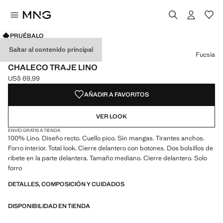
PRUÉBALO
Selecciona un color
Color Fucsia seleccionado
Color Negro
Color Crudo
Color Azul celeste
Saltar al contenido principal
Fucsia
CHALECO TRAJE LINO
US$ 69,99
Precio actual [US$ 69,99 ]
AÑADIR A FAVORITOS
VER LOOK
ENVÍO GRATIS A TIENDA
100% Lino. Diseño recto. Cuello pico. Sin mangas. Tirantes anchos.
Forro interior. Total look. Cierre delantero con botones. Dos bolsillos de
ribete en la parte delantera. Tamaño mediano. Cierre delantero. Solo
forro
DETALLES, COMPOSICIÓN Y CUIDADOS
DISPONIBILIDAD EN TIENDA