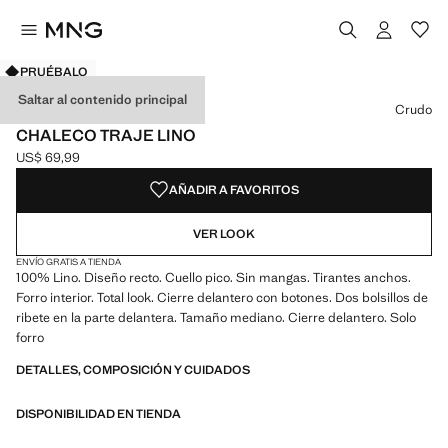
PRUÉBALO
Selecciona un color
Color Fucsia
Color Negro
Color Crudo seleccionado
Color Azul celeste
Saltar al contenido principal
Crudo
CHALECO TRAJE LINO
US$ 69,99
Precio actual [US$ 69,99 ]
AÑADIR A FAVORITOS
VER LOOK
ENVÍO GRATIS A TIENDA
100% Lino. Diseño recto. Cuello pico. Sin mangas. Tirantes anchos.
Forro interior. Total look. Cierre delantero con botones. Dos bolsillos de
ribete en la parte delantera. Tamaño mediano. Cierre delantero. Solo
forro
DETALLES, COMPOSICIÓN Y CUIDADOS
DISPONIBILIDAD EN TIENDA