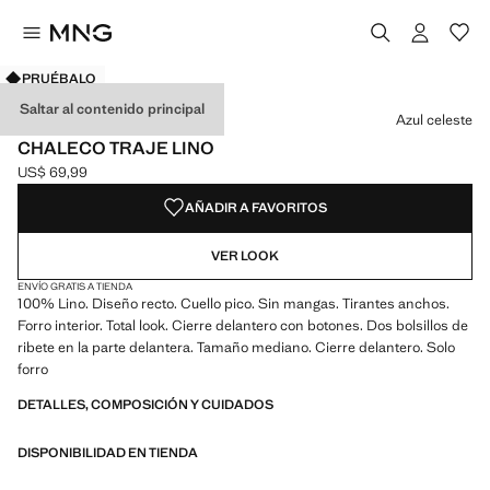
PRUÉBALO
Selecciona un color
Color Fucsia
Color Negro
Color Crudo
Color Azul celeste seleccionado
Saltar al contenido principal
Azul celeste
CHALECO TRAJE LINO
US$ 69,99
Precio actual [US$ 69,99 ]
AÑADIR A FAVORITOS
VER LOOK
ENVÍO GRATIS A TIENDA
100% Lino. Diseño recto. Cuello pico. Sin mangas. Tirantes anchos.
Forro interior. Total look. Cierre delantero con botones. Dos bolsillos de
ribete en la parte delantera. Tamaño mediano. Cierre delantero. Solo
forro
DETALLES, COMPOSICIÓN Y CUIDADOS
DISPONIBILIDAD EN TIENDA