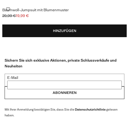
BAUMWOLL-JUMPSUIT MIT BLUMENMUSTER
Baumwoll-Jumpsuit mit Blumenmuster
29,99 €
19,99 €
Ausgangspreis durchgestrichen [29,99 € ]
Aktueller Preis [19,99 € ]
HINZUFÜGEN
Sichern Sie sich exklusive Aktionen, private Schlussverkäufe und
Neuheiten
E-Mail
ABONNIEREN
Mit Ihrer Anmeldung bestätigen Sie, dass Sie die
Datenschutzrichtlinie
gelesen
haben.