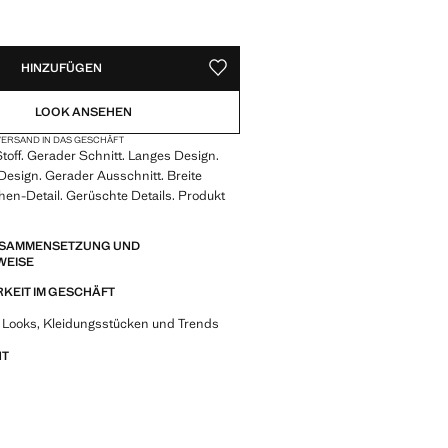
VERFÜGBAR!
IG. ICH WILL ES!
HINZUFÜGEN
ALS FAVORIT SPEICHERN
LOOK ANSEHEN
ERSAND IN DAS GESCHÄFT
toff. Gerader Schnitt. Langes Design.
esign. Gerader Ausschnitt. Breite
hen-Detail. Gerüschte Details. Produkt
ZUSAMMENSETZUNG UND
WEISE
KEIT IM GESCHÄFT
 Looks, Kleidungsstücken und Trends
NT