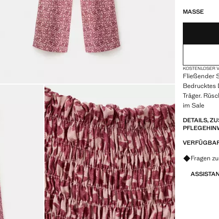
NUR WENIGE 
NICHT VORRÄT
MASSE
KOSTENLOSER V
Fließender S
Bedrucktes D
Träger. Rüsc
im Sale
DETAILS, 
PFLEGEHIN
VERFÜGBAR
Fragen zu
ASSISTA