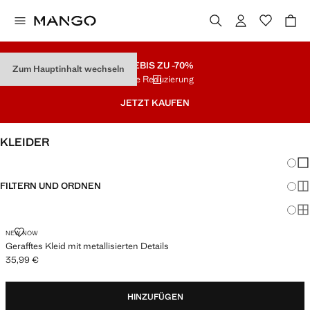
SALE
BIS ZU -70%
Zum Hauptinhalt wechseln
Letzte Reduzierung
JETZT KAUFEN
KLEIDER
Änder
Wen
FILTERN UND ORDNEN
Meh
Ma
GERAFFTES KLEID MIT METALLISIERTEN DETAILS
NEW NOW
Gerafftes Kleid mit metallisierten Details
35,99 €
Aktueller Preis [35,99 € ]
HINZUFÜGEN