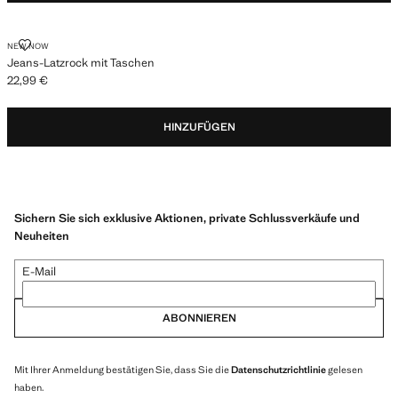
JEANS-LATZROCK MIT TASCHEN
NEW NOW
Jeans-Latzrock mit Taschen
22,99 €
Aktueller Preis [22,99 € ]
HINZUFÜGEN
Sichern Sie sich exklusive Aktionen, private Schlussverkäufe und
Neuheiten
E-Mail
ABONNIEREN
Mit Ihrer Anmeldung bestätigen Sie, dass Sie die
Datenschutzrichtlinie
gelesen
haben.