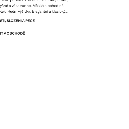
dyšné a všestranné. Měkká a pohodlná
otek. Ruční výšivka. Elegantní a klasický
dalšími produkty z kolekce. Produkt ve
I, SLOŽENÍ A PÉČE
T V OBCHODĚ