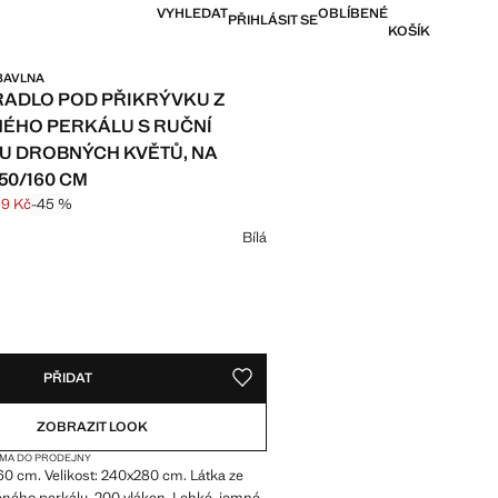
VYHLEDAT
OBLÍBENÉ
PŘIHLÁSIT SE
KOŠÍK
BAVLNA
ADLO POD PŘIKRÝVKU Z
ÉHO PERKÁLU S RUČNÍ
U DROBNÝCH KVĚTŮ, NA
50/160 CM
99 Kč
-45 %
 přeškrtnutá [1 999 Kč ]
a [1 099 Kč ]
vu
Bílá
SKY!
ICI. CHCI TO!
PŘIDAT
ULOŽIT DO SEZNAMU PŘÁNÍ
ZOBRAZIT LOOK
MA DO PRODEJNY
60 cm. Velikost: 240x280 cm. Látka ze
ného perkálu. 200 vláken. Lehké, jemné,