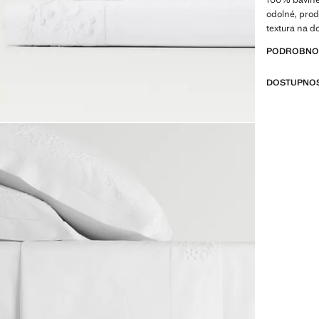
odolné, pro
textura na d
styl. Ladí s 
PODROBNOST
slevě
DOSTUPNOS