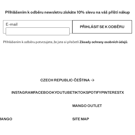
Přihlášením k odběru newsletru získáte 10% slevu na váš příští nákup
E-mail
PŘIHLÁSIT SE K ODBĚRU
Přihlášením k odběru potvrzujete, že jste si přečetli
Zásady ochrany osobních údajů
.
CZECH REPUBLIC
·
ČEŠTINA
INSTAGRAM
FACEBOOK
YOUTUBE
TIKTOK
SPOTIFY
PINTEREST
X
MANGO OUTLET
 MANGO
SITE MAP