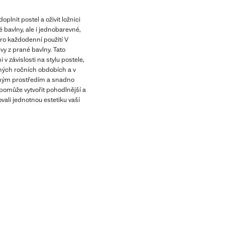
lnit postel a oživit ložnici
bavlny, ale i jednobarevné,
ro každodenní použití V
vy z prané bavlny. Tato
závislosti na stylu postele,
zných ročních obdobích a v
ůzným prostředím a snadno
 pomůže vytvořit pohodlnější a
ovali jednotnou estetiku vaší