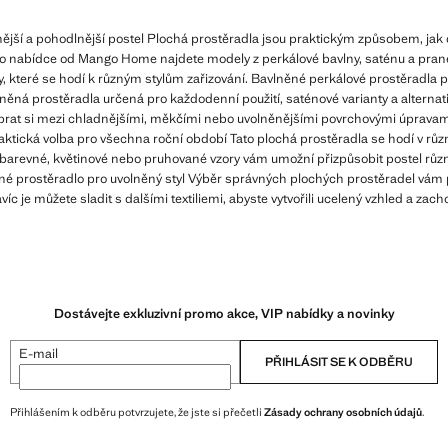
jší a pohodlnější postel Plochá prostěradla jsou praktickým způsobem, jak dop
o nabídce od Mango Home najdete modely z perkálové bavlny, saténu a prané 
 které se hodí k různým stylům zařizování. Bavlněné perkálové prostěradla p
něná prostěradla určená pro každodenní použití, saténové varianty a alternati
at si mezi chladnějšími, měkčími nebo uvolněnějšími povrchovými úpravami v 
ktická volba pro všechna roční období Tato plochá prostěradla se hodí v rů
nobarevné, květinové nebo pruhované vzory vám umožní přizpůsobit postel r
lněné prostěradlo pro uvolněný styl Výběr správných plochých prostěradel vám
víc je můžete sladit s dalšími textiliemi, abyste vytvořili ucelený vzhled a zach
Dostávejte exkluzivní promo akce, VIP nabídky a novinky
E-mail
PŘIHLÁSIT SE K ODBĚRU
Přihlášením k odběru potvrzujete, že jste si přečetli
Zásady ochrany osobních údajů
.