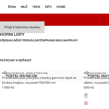
ŽENA
MUŽ
TEEN
DĚTI
HOME
Přejít k hlavnímu obsahu
HORNÍ LISTY
VŠE
BAVLNĚNÝ PERKÁL
SATÉN
PRANÁ BAVLNA
PRUHY
FILTROVAT A SEŘADIT
POSTEL 150/160 CM
POSTEL 150/160 CM
PROSTĚRADLO POD PŘIKRÝVKU Z BAVLNY GARMENT-DYED SE ŠIROKOU
PROSTĚRADLO
PERKÁLOVÁ BAVLNA - MADE IN PORTUGAL
PERKÁLOVÁ BAVLNA
Velikosti
Velikosti
POSTEL 150/160 CM
POSTEL 150/
Prostěradlo pod přikrývku z bavlny garment-dyed se
Prostěradlo pod 
PROSTĚRADLO POD PŘIKRÝVKU Z BAVLNY GARMENT-DY
PRO
širokou krajkou, na postel 150/160 cm
vláken, na postel
1 599 Kč
699 Kč
Aktuální cena [1 599 Kč ]
Aktuální cena [69
Barvy