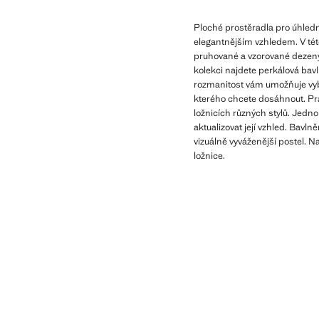
Ploché prostěradla pro úhledně
elegantnějším vzhledem. V tét
pruhované a vzorované dezeny,
kolekci najdete perkálová bavl
rozmanitost vám umožňuje vybr
kterého chcete dosáhnout. Pra
ložnicích různých stylů. Jed
aktualizovat její vzhled. Bav
vizuálně vyváženější postel. Na
ložnice.