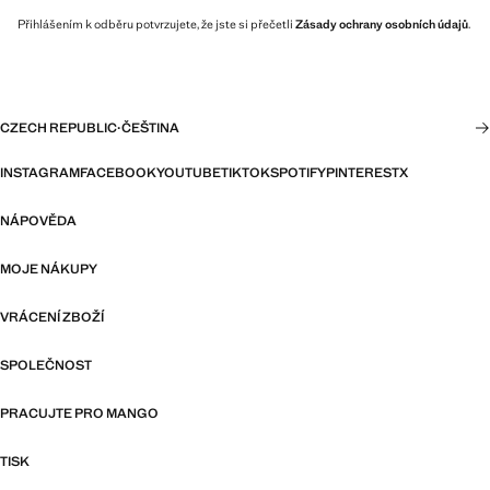
Přihlášením k odběru potvrzujete, že jste si přečetli
Zásady ochrany osobních údajů
.
CZECH REPUBLIC
·
ČEŠTINA
INSTAGRAM
FACEBOOK
YOUTUBE
TIKTOK
SPOTIFY
PINTEREST
X
NÁPOVĚDA
MOJE NÁKUPY
VRÁCENÍ ZBOŽÍ
SPOLEČNOST
PRACUJTE PRO MANGO
TISK