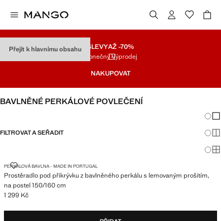
SLEVY
AŽ -70%
Přejít k hlavnímu obsahu
Konečný Výprodej
NAKUPOVAT
BAVLNĚNÉ PERKÁLOVÉ POVLEČENÍ
Změna
Zob
FILTROVAT A SEŘADIT
Zob
POSTEL 150/160 CM
Zob
PROSTĚRADLO POD PŘIKRÝVKU Z BAVLNĚNÉHO PERKÁLU S LEMOVANÝ
PERKÁLOVÁ BAVLNA - MADE IN PORTUGAL
Prostěradlo pod přikrývku z bavlněného perkálu s lemovaným prošitím,
na postel 150/160 cm
1 299 Kč
Aktuální cena [1 299 Kč ]