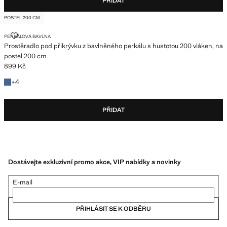
PŘIDAT
POSTEL 200 CM
PROSTĚRADLO POD PŘIKRÝVKU Z BAVLNĚNÉHO PERKÁLU S HUSTOTO
PERKÁLOVÁ BAVLNA
Prostěradlo pod přikrývku z bavlněného perkálu s hustotou 200 vláken, na
postel 200 cm
899 Kč
Aktuální cena [899 Kč ]
+4 další barvy
+
4
PŘIDAT
Dostávejte exkluzivní promo akce, VIP nabídky a novinky
E-mail
PŘIHLÁSIT SE K ODBĚRU