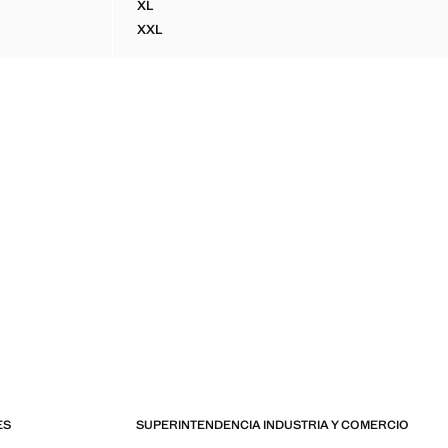
XL
ALLES BORDADOS
CAMISA MEZCLA ALGODÓN LINO CUELLO BOW
XXL
TALLES BORDADOS
CAMISA MEZCLA ALGODÓN LINO CUELLO BOW
ES
SUPERINTENDENCIA INDUSTRIA Y COMERCIO