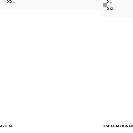
XXL
XL
CAMISA PUNTO CUELLO BOWLING
CAMISA 10
XXL
CAMISA 10
AYUDA
TRABAJA CON 