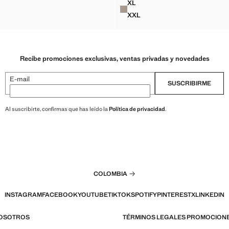
XL
0% ALGODÓN DETALLES BORDADOS
CAMISA 100% ALGODÓN DET
XXL
0% ALGODÓN DETALLES BORDADOS
CAMISA 100% ALGODÓN DE
Recibe promociones exclusivas, ventas privadas y novedades
E-mail
SUSCRIBIRME
Al suscribirte, confirmas que has leído la
Política de privacidad
.
COLOMBIA
INSTAGRAM
FACEBOOK
YOUTUBE
TIKTOK
SPOTIFY
PINTEREST
X
LINKEDIN
NOSOTROS
TÉRMINOS LEGALES PROMOCION