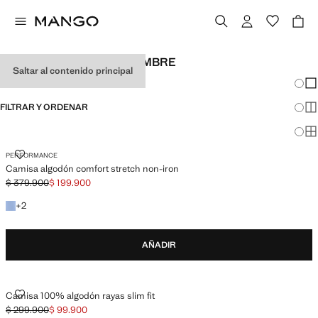
CAMISAS SLIM FIT DE HOMBRE
Saltar al contenido principal
Cambi
Mos
FILTRAR Y ORDENAR
Mos
Mos
CAMISA ALGODÓN COMFORT STRETCH NON-IRON
PERFORMANCE
Camisa algodón comfort stretch non-iron
$ 379.900
$ 199.900
Precio inicial tachado [$ 379.900 ]
Precio actual [$ 199.900 ]
+1 colores
+
2
AÑADIR
CAMISA 100% ALGODÓN RAYAS SLIM FIT
Camisa 100% algodón rayas slim fit
$ 299.900
$ 99.900
Precio inicial tachado [$ 299.900 ]
Precio actual [$ 99.900 ]