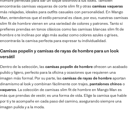
hombre perfectas para dar un toque distintivo a tus looks. También
encontrarás camisas vaqueras de corte slim fit y otras
camisas vaqueras
más relajadas, ideales para outfits casuales con personalidad. En Mango
Man, entendemos que el estilo personal es clave, por eso, nuestras camisas
slim fit de hombre vienen en una variedad de colores y patrones. Tanto si
prefieres prendas en tonos clásicos como las camisas blancas slim fit de
hombre o te inclinas por algo más audaz como colores azules o grises,
encontrarás la camisa perfecta para expresar tu individualidad.
Camisas popelín y camisas de rayas de hombre para un look
versátil
Dentro de la selección, las
camisas popelín de hombre
ofrecen un acabado
pulido y ligero, perfecto para la oficina y ocasiones que requieren una
imagen más formal. Por su parte, las
camisas de rayas de hombre
aportan
dinamismo al look y combinan fácilmente con trajes,
pantalones chinos
o
vaqueros
. La colección de camisas slim fit de hombre en Mango Man es
más que prendas de vestir; es una forma de vida. Elige la camisa que hable
por ti y te acompañe en cada paso del camino, asegurando siempre una
imagen pulida y a la moda.