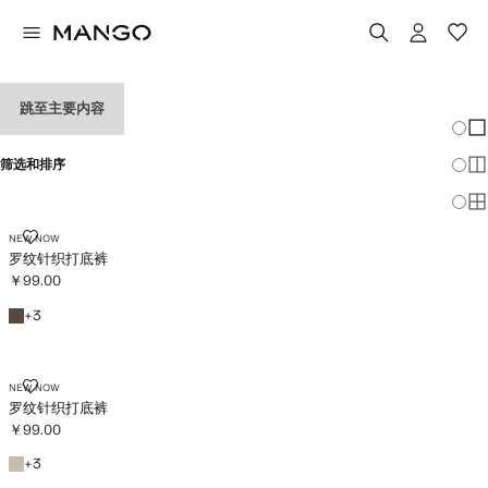
女童紧身裤
跳至主要内容
改变
显
筛选和排序
显
显
罗纹针织打底裤
NEW NOW
罗纹针织打底裤
￥99.00
当前价格 [￥99.00 ]
褐色
颜色
+
3
罗纹针织打底裤
NEW NOW
罗纹针织打底裤
￥99.00
当前价格 [￥99.00 ]
中褐色
颜色
+
3