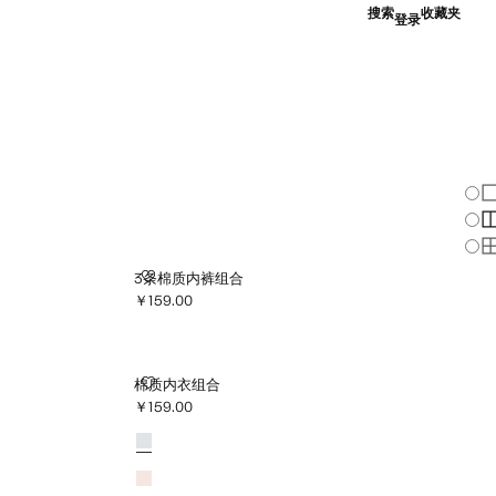
搜索
收藏夹
登录
改
显
显
显
3条棉质内裤组合
3条棉质内裤组合
￥159.00
当前价格 [￥159.00 ]
棉质内衣组合
棉质内衣组合
￥159.00
当前价格 [￥159.00 ]
颜色
天蓝
粉色