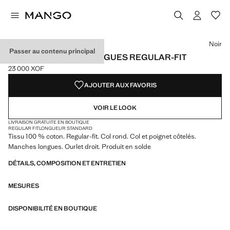
Choisissez une couleur
Couleur Noir sélectionnée
Couleur Blanc
Couleur Bleu marine
Couleur Chocolat
Noir
Passer au contenu principal
T-SHIRT MANCHES LONGUES REGULAR-FIT
23 000 XOF
Prix actuel [23 000 XOF ]
AJOUTER AUX FAVORIS
VOIR LE LOOK
LIVRAISON GRATUITE EN BOUTIQUE
REGULAR FIT
LONGUEUR STANDARD
Tissu 100 % coton. Regular-fit. Col rond. Col et poignet côtelés.
Manches longues. Ourlet droit. Produit en solde
DÉTAILS, COMPOSITION ET ENTRETIEN
MESURES
DISPONIBILITÉ EN BOUTIQUE