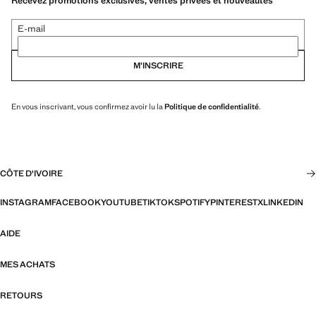
Recevez promotions exclusives, ventes privées et nouveautés
E-mail
M’INSCRIRE
En vous inscrivant, vous confirmez avoir lu la
Politique de confidentialité
.
CÔTE D'IVOIRE
INSTAGRAM
FACEBOOK
YOUTUBE
TIKTOK
SPOTIFY
PINTEREST
X
LINKEDIN
AIDE
MES ACHATS
RETOURS