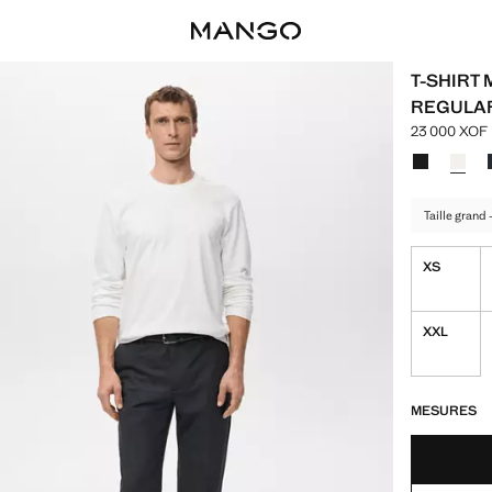
T-SHIRT
REGULAR
23 000 XOF
Prix actuel 
Choisissez u
Couleur Noi
Couleu
Taille grand
XS
XXL
DERNIÈRES UNI
NON DISPONIB
MESURES