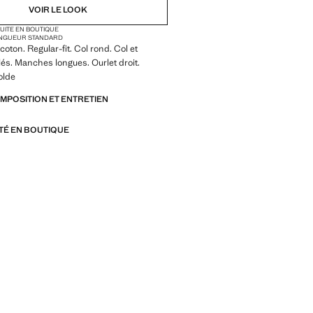
VOIR LE LOOK
TUITE EN BOUTIQUE
NGUEUR STANDARD
oton. Regular-fit. Col rond. Col et
lés. Manches longues. Ourlet droit.
olde
OMPOSITION ET ENTRETIEN
ITÉ EN BOUTIQUE