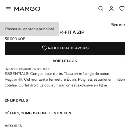
Choisissez une couleur
Couleur Blanc cassé
Couleur Bleu nuit sélectionnée
Couleur Gris glacé
Couleur Chocolat
Bleu nuit
Passer au contenu principal
SWEAT COTON REGULAR-FIT À ZIP
39 000 XOF
Prix actuel [39 000 XOF ]
AJOUTER AUX FAVORIS
VOIR LE LOOK
LIVRAISON GRATUITE EN BOUTIQUE
ESSENTIALS: Conçus pour durer. Tissu en mélange de coton.
Regular-fit. Col montant à fermeture Éclair. Poignets et ourlet en finition
côtelée. Ourlet droit. La couleur marron est exclusive en ligne
ESSENTIALS: Made to last. Hemos reforzado nuestras exigencias de
EN LIRE PLUS
calidad añadiendo nuevas pruebas de resistencia a nuestras prendas.
Diseñadas considerando cuidadosamente su confección, son todavía
DÉTAILS, COMPOSITION ET ENTRETIEN
más durables, versátiles y atemporales
MESURES