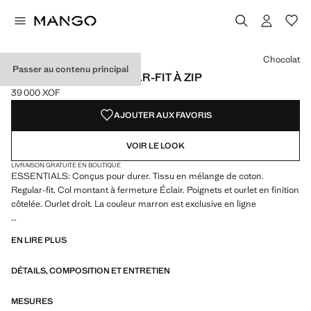
Choisissez une couleur
Couleur Blanc cassé
Couleur Bleu nuit
Couleur Gris glacé
Couleur Chocolat sélectionnée
Chocolat
Passer au contenu principal
SWEAT COTON REGULAR-FIT À ZIP
39 000 XOF
Prix actuel [39 000 XOF ]
AJOUTER AUX FAVORIS
VOIR LE LOOK
LIVRAISON GRATUITE EN BOUTIQUE
ESSENTIALS: Conçus pour durer. Tissu en mélange de coton.
Regular-fit. Col montant à fermeture Éclair. Poignets et ourlet en finition
côtelée. Ourlet droit. La couleur marron est exclusive en ligne
ESSENTIALS: Made to last. Hemos reforzado nuestras exigencias de
EN LIRE PLUS
calidad añadiendo nuevas pruebas de resistencia a nuestras prendas.
Diseñadas considerando cuidadosamente su confección, son todavía
DÉTAILS, COMPOSITION ET ENTRETIEN
más durables, versátiles y atemporales
MESURES