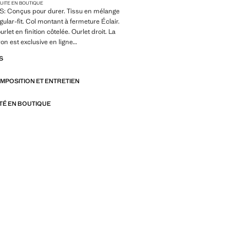
TUITE EN BOUTIQUE
 Conçus pour durer. Tissu en mélange
gular-fit. Col montant à fermeture Éclair.
urlet en finition côtelée. Ourlet droit. La
on est exclusive en ligne
S
 Made to last. Hemos reforzado
igencias de calidad añadiendo nuevas
OMPOSITION ET ENTRETIEN
esistencia a nuestras prendas.
onsiderando cuidadosamente su
son todavía más durables, versátiles y
ITÉ EN BOUTIQUE
s