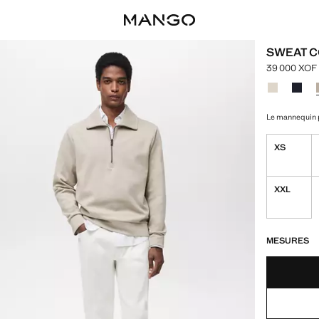
SWEAT C
39 000 XOF
Prix actuel 
Choisissez u
Couleur Bla
Couleu
Le mannequin p
XS
XXL
DERNIÈRES UNI
NON DISPONIB
MESURES