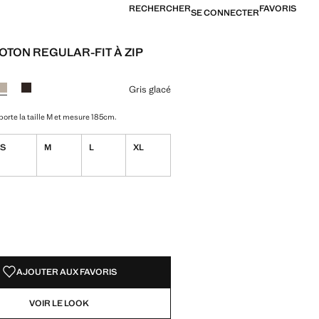
RECHERCHER
FAVORIS
SE CONNECTER
OTON REGULAR-FIT À ZIP
[39 000 XOF ]
ne couleur
nc cassé
r Bleu nuit
Couleur Gris glacé sélectionnée
Couleur Chocolat
Gris glacé
orte la taille M et mesure 185cm.
S
M
L
XL
TÉS !
LE. JE LE VEUX !
AJOUTER AUX FAVORIS
VOIR LE LOOK