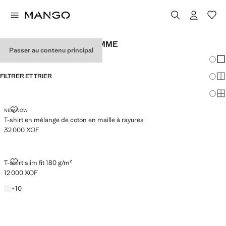
T-SHIRTS SLIM POUR HOMME
Passer au contenu principal
Chang
Aff
FILTRER ET TRIER
Aff
Af
T-SHIRT EN MÉLANGE DE COTON EN MAILLE À RAYURES
NEW NOW
T-shirt en mélange de coton en maille à rayures
32 000 XOF
Prix actuel [32 000 XOF ]
T-SHIRT SLIM FIT 180 G/M²
T-shirt slim fit 180 g/m²
12 000 XOF
Prix actuel [12 000 XOF ]
Blanc
+10 couleurs
+
10