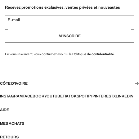
Recevez promotions exclusives, ventes privées et nouveautés
E-mail
M’INSCRIRE
En vous inscrivant, vous confirmez avoir lu la
Politique de confidentialité
.
CÔTE D'IVOIRE
INSTAGRAM
FACEBOOK
YOUTUBE
TIKTOK
SPOTIFY
PINTEREST
X
LINKEDIN
AIDE
MES ACHATS
RETOURS