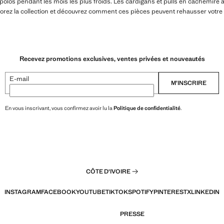
polos pendant les mois les plus froids. Les cardigans et pulls en cachemire a
orez la collection et découvrez comment ces pièces peuvent rehausser votre st
Recevez promotions exclusives, ventes privées et nouveautés
E-mail
M’INSCRIRE
En vous inscrivant, vous confirmez avoir lu la
Politique de confidentialité
.
CÔTE D'IVOIRE
INSTAGRAM
FACEBOOK
YOUTUBE
TIKTOK
SPOTIFY
PINTEREST
X
LINKEDIN
PRESSE