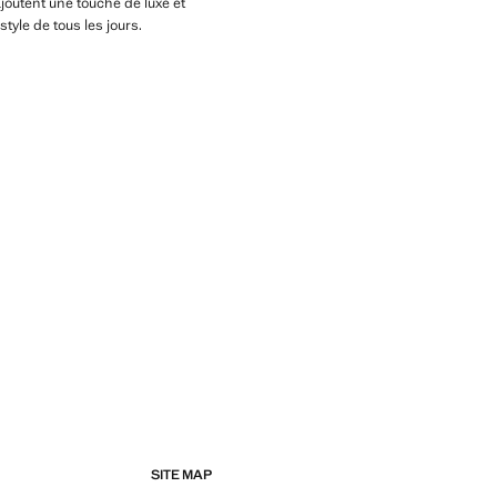
joutent une touche de luxe et
yle de tous les jours.
SITE MAP