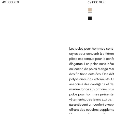
49 000 XOF
39 000 XOF
Prix actuel [49 000 XOF ]
Prix actuel [39 0
Couleurs
Beige
Noir
Les polos pour hommes sont un
styles pour convenir à différ
pièce est conçue pour le confor
élégance. Les polos sont idéa
collection de polos Mango Man
des finitions côtelées. Ces dé
polyvalence des vêtements. Un
associé à des cardigans et de
marine foncé aux options plus
polos pour hommes présentent
vêtements, des jeans aux panta
garantissent un confort excep
offrant des couches supplémen