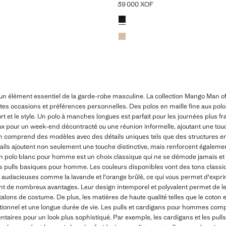
39 000 XOF
00 XOF ]
Prix actuel [39 000 XOF ]
Couleurs
Noir
Beige
 élément essentiel de la garde-robe masculine. La collection Mango Man of
entes occasions et préférences personnelles. Des polos en maille fine aux pol
t et le style. Un polo à manches longues est parfait pour les journées plus fra
ux pour un week-end décontracté ou une réunion informelle, ajoutant une touc
 comprend des modèles avec des détails uniques tels que des structures en g
tails ajoutent non seulement une touche distinctive, mais renforcent également 
 polo blanc pour homme est un choix classique qui ne se démode jamais et q
s pulls basiques pour homme. Les couleurs disponibles vont des tons classiq
 audacieuses comme la lavande et l'orange brûlé, ce qui vous permet d'exprim
 de nombreux avantages. Leur design intemporel et polyvalent permet de les
lons de costume. De plus, les matières de haute qualité telles que le coton e
tionnel et une longue durée de vie. Les pulls et cardigans pour hommes comp
taires pour un look plus sophistiqué. Par exemple, les cardigans et les pul