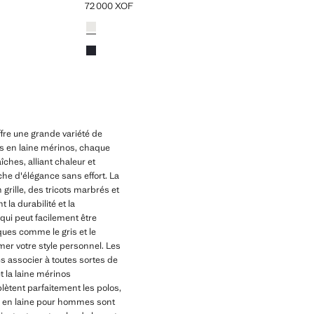
72 000 XOF
Prix actuel [72 000 XOF ]
Couleurs
Blanc cassé
Bleu marine foncé
fre une grande variété de
os en laine mérinos, chaque
îches, alliant chaleur et
he d'élégance sans effort. La
rille, des tricots marbrés et
la durabilité et la
ui peut facilement être
ues comme le gris et le
er votre style personnel. Les
 associer à toutes sortes de
t la laine mérinos
lètent parfaitement les polos,
ls en laine pour hommes sont