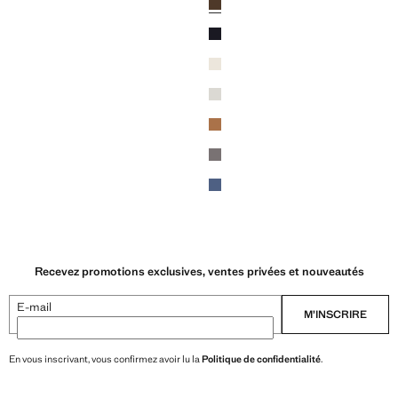
Bleu marine
Blanc cassé
Gris chiné clair
Marron moyen
n
Gris chiné moyen
Bleu porcelaine
Recevez promotions exclusives, ventes privées et nouveautés
E-mail
M’INSCRIRE
En vous inscrivant, vous confirmez avoir lu la
Politique de confidentialité
.