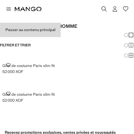
GILETS HABILLÉS POUR HOMME
Passer au contenu principal
Chang
Aff
FILTRER ET TRIER
Aff
Af
GILET DE COSTUME PARIS SLIM FIT
Gilet de costume Paris slim fit
52 000 XOF
Prix actuel [52 000 XOF ]
GILET DE COSTUME PARIS SLIM FIT
Gilet de costume Paris slim fit
52 000 XOF
Prix actuel [52 000 XOF ]
Recevez promotions exclusives, ventes privées et nouveautés