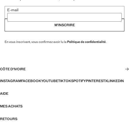
E-mail
M’INSCRIRE
En vous inscrivant, vous confirmez avoir lu la
Politique de confidentialité
.
CÔTE D'IVOIRE
INSTAGRAM
FACEBOOK
YOUTUBE
TIKTOK
SPOTIFY
PINTEREST
X
LINKEDIN
AIDE
MES ACHATS
RETOURS