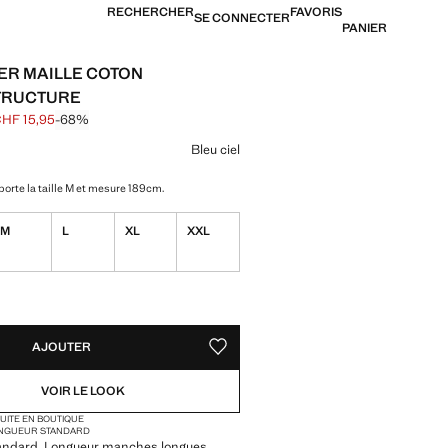
RECHERCHER
FAVORIS
SE CONNECTER
PANIER
ER MAILLE COTON
TRUCTURE
HF 15,95
-68%
barré [CHF 49,95 ]
[CHF 15,95 ]
ne couleur
Bleu ciel
orte la taille M et mesure 189cm.
M
L
XL
XXL
TÉS !
LE. JE LE VEUX !
AJOUTER
AJOUTER AUX FAVORIS
VOIR LE LOOK
TUITE EN BOUTIQUE
NGUEUR STANDARD
andard. Longueur manches longues.