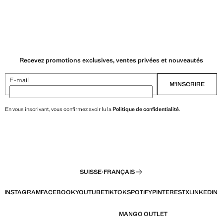
Recevez promotions exclusives, ventes privées et nouveautés
E-mail
M’INSCRIRE
En vous inscrivant, vous confirmez avoir lu la
Politique de confidentialité
.
SUISSE
·
FRANÇAIS
INSTAGRAM
FACEBOOK
YOUTUBE
TIKTOK
SPOTIFY
PINTEREST
X
LINKEDIN
MANGO OUTLET