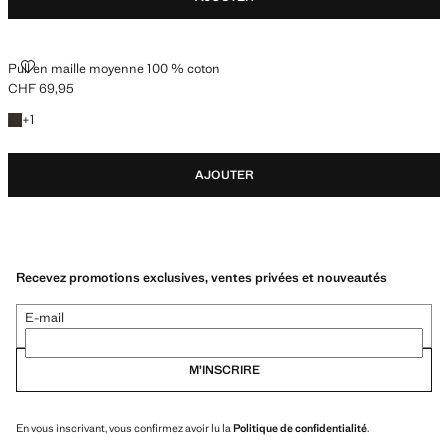
PULL EN MAILLE MOYENNE 100 % COTON
Pull en maille moyenne 100 % coton
CHF 69,95
Prix actuel [CHF 69,95 ]
+1 couleur
+
1
AJOUTER
Recevez promotions exclusives, ventes privées et nouveautés
E-mail
M’INSCRIRE
En vous inscrivant, vous confirmez avoir lu la
Politique de confidentialité
.