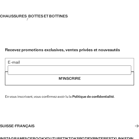
CHAUSSURES
BOTTES ET BOTTINES
Recevez promotions exclusives, ventes privées et nouveautés
E-mail
M’INSCRIRE
En vous inscrivant, vous confirmez avoir lu la
Politique de confidentialité
.
SUISSE
·
FRANÇAIS
INSTAGRAM
FACEBOOK
YOUTUBE
TIKTOK
SPOTIFY
PINTEREST
X
LINKEDIN