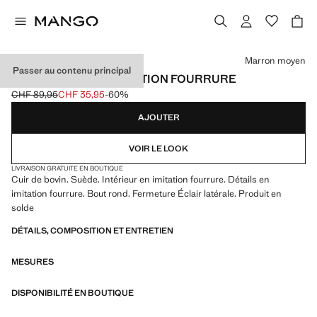
Choisissez une couleur
Marron moyen
Passer au contenu principal
BOTTINES SUÈDE IMITATION FOURRURE
CHF 89,95
CHF 35,95
-60%
Prix initial barré [CHF 89,95 ]
Prix actuel [CHF 35,95 ]
AJOUTER
VOIR LE LOOK
LIVRAISON GRATUITE EN BOUTIQUE
Cuir de bovin. Suède. Intérieur en imitation fourrure. Détails en
imitation fourrure. Bout rond. Fermeture Éclair latérale. Produit en
solde
DÉTAILS, COMPOSITION ET ENTRETIEN
MESURES
DISPONIBILITÉ EN BOUTIQUE