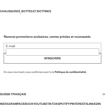
CHAUSSURES
BOTTES ET BOTTINES
Recevez promotions exclusives, ventes privées et nouveautés
E-mail
M’INSCRIRE
En vous inscrivant, vous confirmez avoir lu la
Politique de confidentialité
.
SUISSE
·
FRANÇAIS
INSTAGRAM
FACEBOOK
YOUTUBE
TIKTOK
SPOTIFY
PINTEREST
X
LINKEDIN