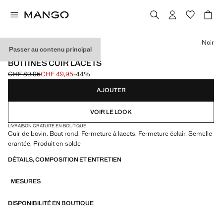
Choisissez une couleur
Noir
Passer au contenu principal
UTILISEZ LE CODE : EXTRASALE
BOTTINES CUIR LACETS
CHF 89,95
CHF 49,95
-44%
Prix initial barré [CHF 89,95 ]
Prix actuel [CHF 49,95 ]
AJOUTER
VOIR LE LOOK
LIVRAISON GRATUITE EN BOUTIQUE
Cuir de bovin. Bout rond. Fermeture à lacets. Fermeture éclair. Semelle
crantée. Produit en solde
DÉTAILS, COMPOSITION ET ENTRETIEN
MESURES
DISPONIBILITÉ EN BOUTIQUE