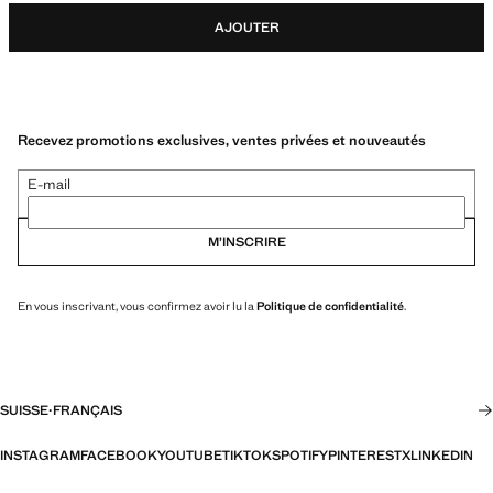
AJOUTER
Recevez promotions exclusives, ventes privées et nouveautés
E-mail
M’INSCRIRE
En vous inscrivant, vous confirmez avoir lu la
Politique de confidentialité
.
SUISSE
·
FRANÇAIS
INSTAGRAM
FACEBOOK
YOUTUBE
TIKTOK
SPOTIFY
PINTEREST
X
LINKEDIN