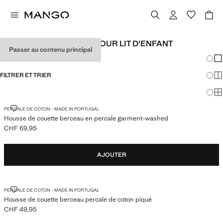
HOUSSES DE COUETTE POUR LIT D'ENFANT
Passer au contenu principal
Chang
Aff
FILTRER ET TRIER
Aff
Af
HOUSSE DE COUETTE BERCEAU EN PERCALE GARMENT-WASHED
PERCALE DE COTON - MADE IN PORTUGAL
Housse de couette berceau en percale garment-washed
CHF 69,95
Prix actuel [CHF 69,95 ]
AJOUTER
HOUSSE DE COUETTE BERCEAU PERCALE DE COTON PIQUÉ
PERCALE DE COTON - MADE IN PORTUGAL
Housse de couette berceau percale de coton piqué
CHF 49,95
Prix actuel [CHF 49,95 ]