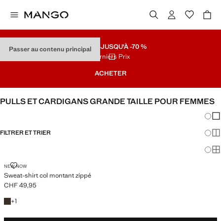
SOLDES
JUSQU'À -70 %
Passer au contenu principal
Derniers Prix
ACHETER
PULLS ET CARDIGANS GRANDE TAILLE POUR FEMMES
Chang
Aff
FILTRER ET TRIER
Aff
DISPONIBLE PLUS
Af
SWEAT-SHIRT COL MONTANT ZIPPÉ
NEW NOW
Sweat-shirt col montant zippé
CHF 49,95
Prix actuel [CHF 49,95 ]
+1 couleur
+
1