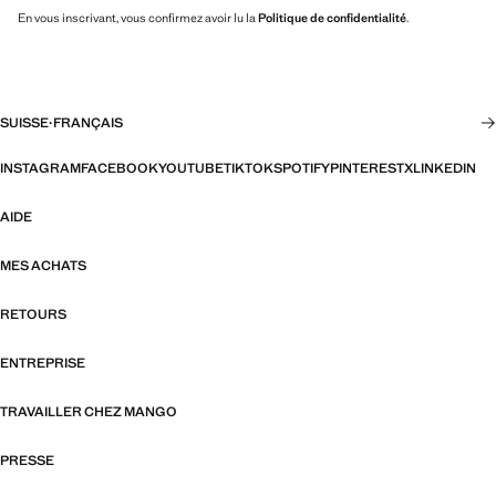
En vous inscrivant, vous confirmez avoir lu la
Politique de confidentialité
.
SUISSE
·
FRANÇAIS
INSTAGRAM
FACEBOOK
YOUTUBE
TIKTOK
SPOTIFY
PINTEREST
X
LINKEDIN
AIDE
MES ACHATS
RETOURS
ENTREPRISE
TRAVAILLER CHEZ MANGO
PRESSE