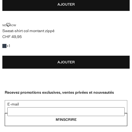
AJOUTER
SWEAT-SHIRT COL MONTANT ZIPPÉ
NEW NOW
Sweat-shirt col montant zippé
CHF 49,95
Prix actuel [CHF 49,95 ]
+1 couleur
+
1
AJOUTER
Recevez promotions exclusives, ventes privées et nouveautés
E-mail
M’INSCRIRE