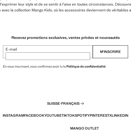
'exprimer leur style et de se sentir à l'aise en toutes circonstances. Découvr
en avec la collection Mango Kids, où les accessoires deviennent de véritables 
Recevez promotions exclusives, ventes privées et nouveautés
E-mail
M’INSCRIRE
En vous inscrivant, vous confirmez avoir lu la
Politique de confidentialité
.
SUISSE
·
FRANÇAIS
INSTAGRAM
FACEBOOK
YOUTUBE
TIKTOK
SPOTIFY
PINTEREST
X
LINKEDIN
MANGO OUTLET