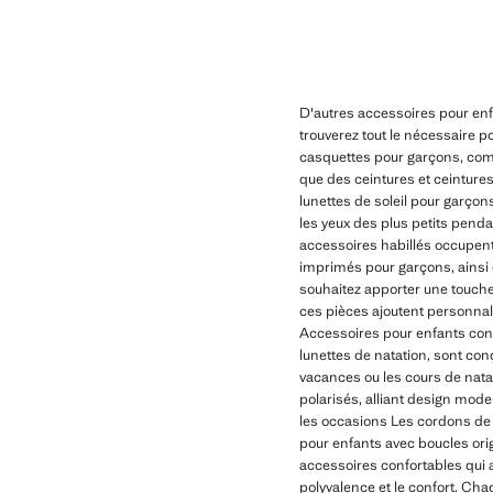
D'autres accessoires pour enf
trouverez tout le nécessaire p
casquettes pour garçons, comm
que des ceintures et ceintures
lunettes de soleil pour garçon
les yeux des plus petits penda
accessoires habillés occupen
imprimés pour garçons, ainsi q
souhaitez apporter une touche
ces pièces ajoutent personnali
Accessoires pour enfants conçu
lunettes de natation, sont conç
vacances ou les cours de natat
polarisés, alliant design mod
les occasions Les cordons de l
pour enfants avec boucles ori
accessoires confortables qui a
polyvalence et le confort. Ch