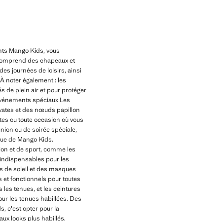
nts Mango Kids, vous
on comprend des chapeaux et
es journées de loisirs, ainsi
 À noter également : les
s de plein air et pour protéger
s événements spéciaux Les
vates et des nœuds papillon
êtes ou toute occasion où vous
ion ou de soirée spéciale,
ique de Mango Kids.
tion et de sport, comme les
d indispensables pour les
es de soleil et des masques
 et fonctionnels pour toutes
 les tenues, et les ceintures
ur les tenues habillées. Des
, c'est opter pour la
ux looks plus habillés,