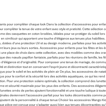
ants pour compléter chaque look Dans la collection d'accessoires pour enfa
our compléter la tenue de votre enfant avec style et praticité. Cette sélecti
e des casquettes en coton brodées, idéales pour se protéger du soleil lors d
 en similicuir qui apportent une touche d'élégance aux tenues plus habillées.
s, dotées d'une protection UV et au design moderne, parfaites pour les activité
nt leurs jeux ou leurs sorties. Accessoires pour enfants pour les fêtes et le
t une place de choix dans cette collection, avec des modèles comme des cra
ue des nœuds papillon fantaisie, parfaits pour les réunions de famille, les f
 d'élégance et d'originalité. Pour composer une tenue de mariage, de commun
té et distinction tout en conservant l'esprit jeune et décontracté caractérist
s pour le soleil et les activités de plein air De plus, les accessoires de nata
us pour le confort et la sécurité lors des activités aquatiques, ce qui les ren
ion. Pour une protection solaire optimale, la collection comprend des lunett
erne et sécurité maximale pour les yeux des enfants. Des accessoires élégants
unettes ornés de perles ajoutent fonctionnalité et une touche ludique à toutes
ginales deviennent l'accessoire parfait pour les looks décontractés comme po
joutent de la personnalité à chaque tenue Choisir les accessoires Mango Kids
aque pièce est conçue pour s'adapter aussi bien aux tenues décontractées qu'a