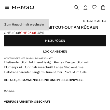
Wählen Sie eine Farbe
Helllila/Pastelllila
Zum Hauptinhalt wechseln
GEMUSTERTES KLEID MIT CUT-OUT AM RÜCKEN
CHF 49.95
CHF 25.95
-48%
Ausgangspreis durchgestrichen [CHF 49.95 ]
Aktueller Preis [CHF 25.95 ]
HINZUFÜGEN
LOOK ANSEHEN
KOSTENLOSER VERSAND IN DAS GESCHÄFT
Fließender Stoff. A-Linien-Design. Kurzes Design. Stoff mit
Blumenprint. Rundhalsausschnitt. Lange Glockenärmel.
Halbtransparenter Langarm. Innenfutter. Produkt im Sale
DETAILS, ZUSAMMENSETZUNG UND PFLEGEHINWEISE
MASSE
VERFÜGBARKEIT IM GESCHÄFT