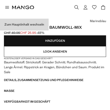
Wählen Sie eine Farbe
Marineblau
Zum Hauptinhalt wechseln
BASIC-PULLOVER AUS BAUMWOLL-MIX
CHF 49.95
CHF 25.95
-48%
Ausgangspreis durchgestrichen [CHF 49.95 ]
Aktueller Preis [CHF 25.95 ]
HINZUFÜGEN
LOOK ANSEHEN
KOSTENLOSER VERSAND IN DAS GESCHÄFT
Baumwollstoff. Strickstoff. Gerader Schnitt. Rundhalsausschnitt.
Lange Ärmel. Rippstrick an Kragen, Bündchen und Saum. Produkt im
Sale
DETAILS, ZUSAMMENSETZUNG UND PFLEGEHINWEISE
MASSE
VERFÜGBARKEIT IM GESCHÄFT