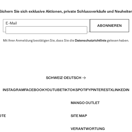
Sichern Sie sich exklusive Aktionen, private Schlussverkäufe und Neuheite
E-Mail
ABONNIEREN
Mit Ihrer Anmeldung bestätigen Sie, dass Sie die
Datenschutzrichtlinie
gelesen haben.
SCHWEIZ
·
DEUTSCH
INSTAGRAM
FACEBOOK
YOUTUBE
TIKTOK
SPOTIFY
PINTEREST
X
LINKEDIN
MANGO OUTLET
OTE
SITE MAP
VERANTWORTUNG