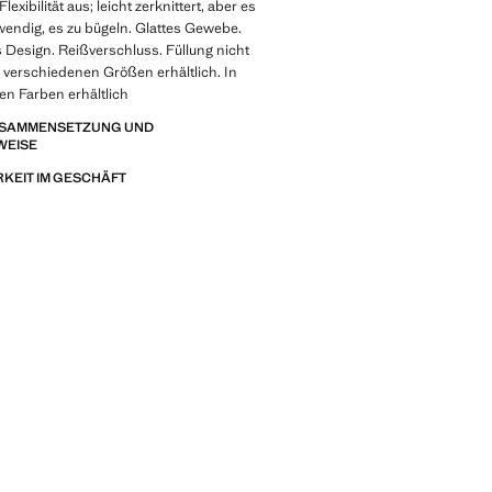
lexibilität aus; leicht zerknittert, aber es
twendig, es zu bügeln. Glattes Gewebe.
 Design. Reißverschluss. Füllung nicht
n verschiedenen Größen erhältlich. In
en Farben erhältlich
ZUSAMMENSETZUNG UND
WEISE
KEIT IM GESCHÄFT