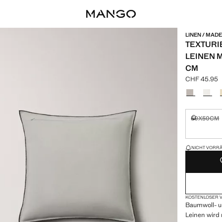
LINEN / MADE
TEXTURI
LEINEN M
CM
CHF 45.95
Aktueller Pr
Wählen Sie 
50X50CM
Nicht vorrä
NUR WENIGE 
NICHT VORRÄT
KOSTENLOSER V
Baumwoll- 
Leinen wird 