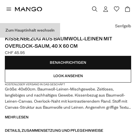
Wählen Sie eine Farbe
Senfgelb
Zum Hauptinhalt wechseln
LINEN / MADE IN SPAIN
KISSENBEZUG AUS BAUMWOLL-LEINEN MIT
OVERLOCK-SAUM, 40 X 60 CM
CHF 45.95
Aktueller Preis [CHF 45.95 ]
BENACHRICHTIGEN
LOOK ANSEHEN
KOSTENLOSER VERSAND IN DAS GESCHÄFT
Größe: 40x60cm. Baumwoll-Leinen-Mischgewebe. Zeitloses,
langlebiges und nachhaltiges Gewebe. Kissenbezug aus Baumwoll-
Leinen-Canvas. Overlock-Naht mit kontrastierendem Rand. Stoff mit
Canvas-Struktur aus Baumwolle und Leinen. Angenehm griffige Textur.
Kombinierbar mit verschiedenen Farben und anderen Modellen der
MEHR LESEN
Kollektion. Hergestellt in Spanien. Zweifarbiges Design.
Reißverschluss. Füllung nicht enthalten
DETAILS, ZUSAMMENSETZUNG UND PFLEGEHINWEISE