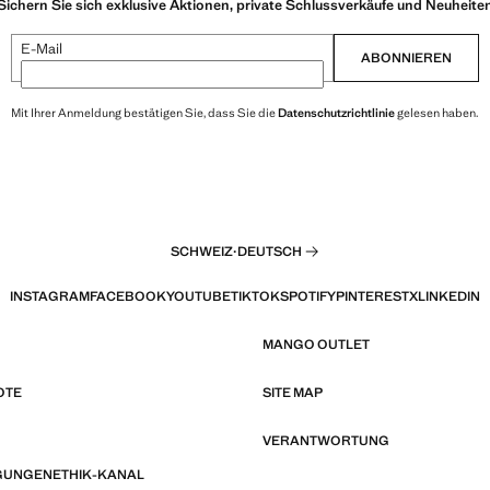
Sichern Sie sich exklusive Aktionen, private Schlussverkäufe und Neuheite
E-Mail
ABONNIEREN
Mit Ihrer Anmeldung bestätigen Sie, dass Sie die
Datenschutzrichtlinie
gelesen haben.
SCHWEIZ
·
DEUTSCH
INSTAGRAM
FACEBOOK
YOUTUBE
TIKTOK
SPOTIFY
PINTEREST
X
LINKEDIN
MANGO OUTLET
OTE
SITE MAP
VERANTWORTUNG
GUNGEN
ETHIK-KANAL