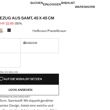
SUCHEN
WISHLIST
EINLOGGEN
WARENKORB
EZUG AUS SAMT, 45 X 45 CM
HF 22.95
-36%
is durchgestrichen [CHF 35.95 ]
eis [CHF 22.95 ]
eine Farbe
Hellbraun/Pastellbraun
40X60CM
tig. Ich will es!
Nicht vorrätig. Ich will es!
tig. Ich will es!
VERFÜGBAR!
IG. ICH WILL ES!
AUF DIE WISHLIST SETZEN
LOOK ANSEHEN
ERSAND IN DAS GESCHÄFT
5cm. Samtstoff. Mit doppelt genähter
antes Design, bietet eine weiche und