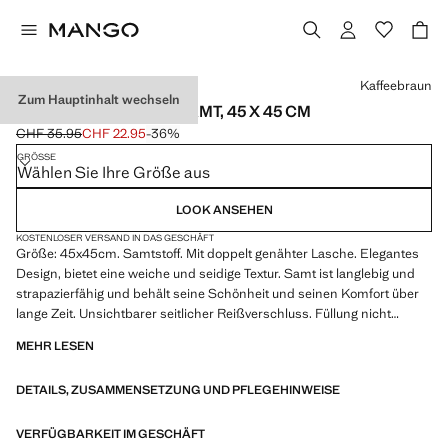
Wählen Sie eine Farbe
Kaffeebraun
Zum Hauptinhalt wechseln
KISSENBEZUG AUS SAMT, 45 X 45 CM
CHF 35.95
CHF 22.95
-36%
Ausgangspreis durchgestrichen [CHF 35.95 ]
Aktueller Preis [CHF 22.95 ]
GRÖSSE
Wählen Sie Ihre Größe aus
LOOK ANSEHEN
KOSTENLOSER VERSAND IN DAS GESCHÄFT
Größe: 45x45cm. Samtstoff. Mit doppelt genähter Lasche. Elegantes
Design, bietet eine weiche und seidige Textur. Samt ist langlebig und
strapazierfähig und behält seine Schönheit und seinen Komfort über
lange Zeit. Unsichtbarer seitlicher Reißverschluss. Füllung nicht
enthalten. In verschiedenen Farben erhältlich, die miteinander
MEHR LESEN
kombinierbar sind. In verschiedenen Größen erhältlich. Produkt im
Sale
DETAILS, ZUSAMMENSETZUNG UND PFLEGEHINWEISE
VERFÜGBARKEIT IM GESCHÄFT