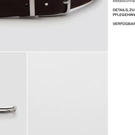
Metallschna
DETAILS, 
PFLEGEHIN
VERFÜGBAR