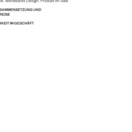
lle. Wendbares Design. Produkt im Sale
ZUSAMMENSETZUNG UND
WEISE
KEIT IM GESCHÄFT