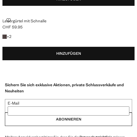
LEDERGÜRTEL MIT SCHNALLE
Ledergürtel mit Schnalle
CHF 59.95
Aktueller Preis [CHF 59.95 ]
+ 2 Farben
+
2
HINZUFÜGEN
Sichern Sie sich exklusive Aktionen, private Schlussverkäufe und
Neuheiten
E-Mail
ABONNIEREN
Mit Ihrer Anmeldung bestätigen Sie, dass Sie die
Datenschutzrichtlinie
gelesen