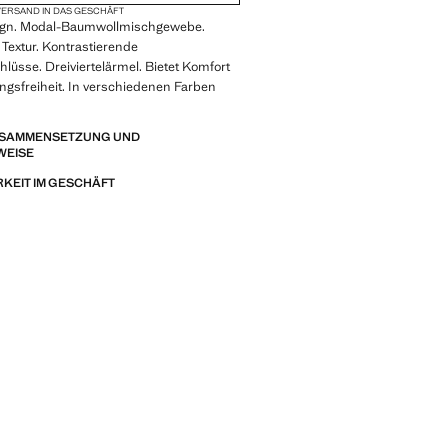
ERSAND IN DAS GESCHÄFT
ign. Modal-Baumwollmischgewebe.
extur. Kontrastierende
lüsse. Dreiviertelärmel. Bietet Komfort
gsfreiheit. In verschiedenen Farben
ZUSAMMENSETZUNG UND
WEISE
KEIT IM GESCHÄFT