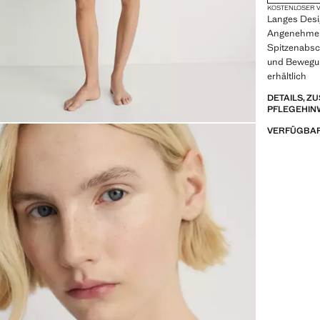
KOSTENLOSER V
Langes Des
Angenehme T
Spitzenabsch
und Bewegun
erhältlich
DETAILS, 
PFLEGEHIN
VERFÜGBAR