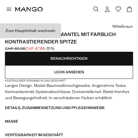
Wählen Sie eine Farbe
Mittelbraun
Zum Hauptinhalt wechseln
BAUMWOLL-MORGENMANTEL MIT FARBLICH
KONTRASTIERENDER SPITZE
CHF 69.95
CHF 47.95
-31%
Ausgangspreis durchgestrichen [CHF 69.95 ]
Aktueller Preis [CHF 47.95 ]
BENACHRICHTIGEN
LOOK ANSEHEN
KOSTENLOSER VERSAND IN DAS GESCHÄFT
Langes Design. Modal-Baumwollmischgewebe. Angenehme Textur.
Kontrastierende Spitzenabschlüsse. Dreiviertelärmel. Bietet Komfort
und Bewegungsfreiheit. In verschiedenen Farben erhältlich
DETAILS, ZUSAMMENSETZUNG UND PFLEGEHINWEISE
MASSE
VERFÜGBARKEIT IM GESCHÄFT