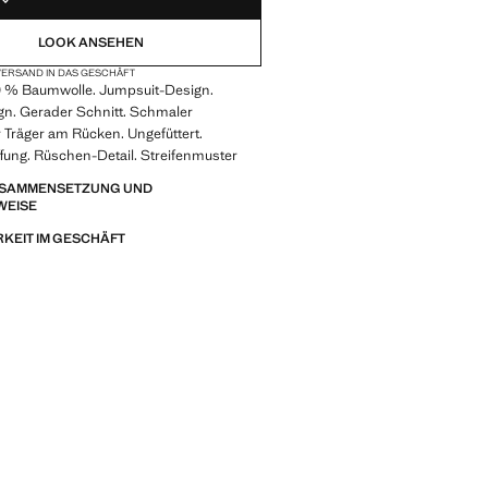
LOOK ANSEHEN
ERSAND IN DAS GESCHÄFT
00 % Baumwolle. Jumpsuit-Design.
gn. Gerader Schnitt. Schmaler
 Träger am Rücken. Ungefüttert.
ffung. Rüschen-Detail. Streifenmuster
ZUSAMMENSETZUNG UND
WEISE
KEIT IM GESCHÄFT