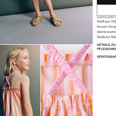
KOSTENLOSER V
Stoff aus 1
Kurzes Desi
überkreuzter
Seitliche Ra
DETAILS, 
PFLEGEHIN
VERFÜGBAR