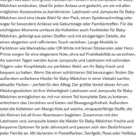
Mädchen entdecken, ideal für jeden Anlass und gedacht, um sie mit allen
möglichen Accessoires zu kombinieren. Latzhosen und Jumpsuits für Baby-
Mädchen sind eine ideale Wahl für den Park, einen Spielenachmittag oder
sogar für besondere Anlässe wie Geburtstage oder Familientreffen. Für die
wichtigsten Momente umfasst die Kollektion auch Festkleider für Baby-
Mädchen, gefertigt aus zarten Stoffen und mit einzigartigen Details, die
einen eleganten und raffinierten Touch verleihen. Lange Modelle in
Farbtönen wie Marineblau oder Off-White mit feinen Stickereien oder Herz-
Prints sorgen für eine elegantere Note, ohne auf Praktikabilität zu verzichten.
An warmen Tagen werden kurze Jumpsuits und Latzhosen mit schmalen
Trägern oder Knopfdetails zur perfekten Wahl, um Ihr Baby frisch und
bequem zu halten. Wenn Sie einen schlichteren Stil bevorzugen, finden Sie
außerdem unifarbene Kleider für Baby-Mädchen in einer Vielzahl sanfter,
aktueller Farben – perfekt für den Alltag. Der größte Vorteil dieser Art von
Kleidungsstücken ist ihre Vielseitigkeit: Latzhosen und Jumpsuits für Baby-
Mädchen ermöglichen es, mit nur einem Teil komplette Sets zu kreieren,
erleichtern das Umziehen und bieten viel Bewegungsfreiheit. Außerdem
setzt die Kollektion von Mango Kids auf weiche, strapazierfähige Stoffe, die
die Kleinen bei all ihren Abenteuern begleiten. Zusammen mit den
Latzhosen und Jumpsuits bieten die Kleider für Baby-Mädchen frische und
bequeme Optionen für jede Jahreszeit und passen sich den Bedürfnissen
jeder Familie an. Mit Varianten in Pastellfarben, Senfgelb, Rosa oder Hellblau