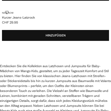
KURZER JEANS-LATZROCK
NEW NOW
Kurzer Jeans-Latzrock
CHF 29.95
Aktueller Preis [CHF 29.95 ]
HINZUFÜGEN
Entdecken Sie die Kollektion aus Latzhosen und Jumpsuits für Baby-
Mädchen von Mango Kids, gestaltet, um zu jeder Tageszeit Komfort und Stil
zu bieten. Hier finden Sie von klassischen Jeans-Latzhosen mit Streifen-
oder Stickereidetails bis hin zu kurzen Jumpsuits aus Baumwolle mit Volants
oder Blumenprints – perfekt, um den Outfits der Kleinsten einen
besonderen Touch zu verleihen. Die Vielzahl an Stoffen wie Baumwolle und
Leinen, kombiniert mit geraden Schnitten, verstellbaren Trägern und
einzigartigen Details, sorgt dafür, dass sich jedes Kleidungsstück mühelos
an den Alltag anpasst. Neben Latzhosen und Jumpsuits können Sie bei
Mango Kids auch eine große Auswahl an Kleidern und Jumpsuits für Baby-