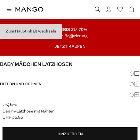
SALE
BIS ZU -70%
Zum Hauptinhalt wechseln
Letzte Reduzierung
JETZT KAUFEN
BABY MÄDCHEN LATZHOSEN
Änder
Wen
FILTERN UND ORDNEN
Meh
Ma
DENIM-LATZHOSE MIT NÄHTEN
NEW NOW
Denim-Latzhose mit Nähten
CHF 35.95
Aktueller Preis [CHF 35.95 ]
HINZUFÜGEN