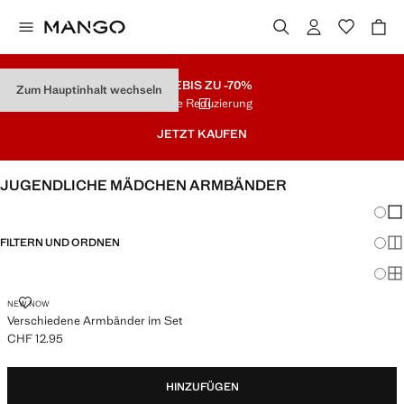
SALE
BIS ZU -70%
Zum Hauptinhalt wechseln
Letzte Reduzierung
JETZT KAUFEN
JUGENDLICHE MÄDCHEN ARMBÄNDER
Änder
Wen
FILTERN UND ORDNEN
Meh
Ma
VERSCHIEDENE ARMBÄNDER IM SET
NEW NOW
Verschiedene Armbänder im Set
CHF 12.95
Aktueller Preis [CHF 12.95 ]
HINZUFÜGEN