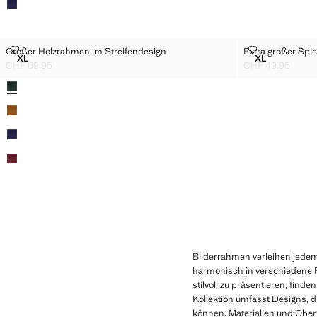
GROSSER HOLZRAHMEN IM STREIFENDESIGN
EXTRA GROSSE
Großer Holzrahmen im Streifendesign
Extra großer Spi
Größen
Größen
XL
XL
GROSSER HOLZRAHMEN IM STREIFENDESIGN
EXTRA GROS
CHF 69.95
CHF 49.95
Aktueller Preis [CHF 69.95 ]
Aktueller Preis [
Farben
Bilderrahmen verleihen jedem 
harmonisch in verschiedene 
stilvoll zu präsentieren, fin
Kollektion umfasst Designs, d
können. Materialien und Obe