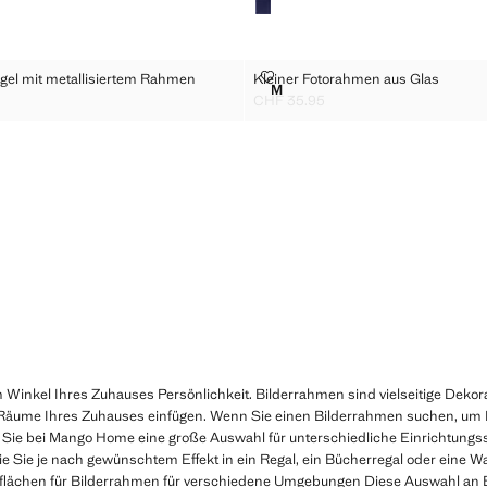
R SPIEGEL MIT METALLISIERTEM RAHMEN
KLEINER FOTORAHMEN AUS GL
egel mit metallisiertem Rahmen
Kleiner Fotorahmen aus Glas
Größen
M
SER SPIEGEL MIT METALLISIERTEM RAHMEN
KLEINER FOTORAHMEN AUS 
CHF 35.95
CHF 49.95 ]
Aktueller Preis [CHF 35.95 ]
Winkel Ihres Zuhauses Persönlichkeit. Bilderrahmen sind vielseitige Dekor
Räume Ihres Zuhauses einfügen. Wenn Sie einen Bilderrahmen suchen, um 
den Sie bei Mango Home eine große Auswahl für unterschiedliche Einrichtung
ie Sie je nach gewünschtem Effekt in ein Regal, ein Bücherregal oder eine W
rflächen für Bilderrahmen für verschiedene Umgebungen Diese Auswahl an 