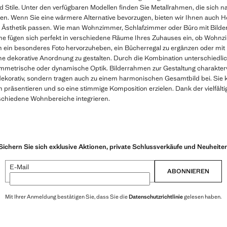
Stile. Unter den verfügbaren Modellen finden Sie Metallrahmen, die sich na
. Wenn Sie eine wärmere Alternative bevorzugen, bieten wir Ihnen auch H
r Ästhetik passen. Wie man Wohnzimmer, Schlafzimmer oder Büro mit Bilde
 fügen sich perfekt in verschiedene Räume Ihres Zuhauses ein, ob Wohnz
 um ein besonderes Foto hervorzuheben, ein Bücherregal zu ergänzen oder m
 dekorative Anordnung zu gestalten. Durch die Kombination unterschiedlich
mmetrische oder dynamische Optik. Bilderrahmen zur Gestaltung charakter
ekorativ, sondern tragen auch zu einem harmonischen Gesamtbild bei. Sie k
präsentieren und so eine stimmige Komposition erzielen. Dank der vielfälti
schiedene Wohnbereiche integrieren.
Sichern Sie sich exklusive Aktionen, private Schlussverkäufe und Neuheite
E-Mail
ABONNIEREN
Mit Ihrer Anmeldung bestätigen Sie, dass Sie die
Datenschutzrichtlinie
gelesen haben.