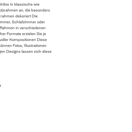
htlos in klassische wie
olzrahmen an, die besonders
rrahmen dekoriert Die
immer, Schlafzimmer oder
it Rahmen in verschiedenen
er Formate erzielen Sie je
voller Kompositionen Diese
önnen Fotos, Illustrationen
gen Designs lassen sich diese
n