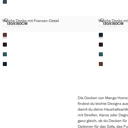
WEICHE DECKE MIT FRANSEN-DETAIL
WEICHE DECK
Weiche Decke mit Fransen-Detail
Weiche Decke mit
Größen
Größen
130X180CM
130X180CM
WEICHE DECKE MIT FRANSEN-DETAIL
WEICHE
CHF 49.95
CHF 49.95
Aktueller Preis [CHF 49.95 ]
Aktueller Preis [
Farben
Farben
Die Decken von Mango Home si
findest du leichte Designs a
damit du deine Haushaltsartik
mit Streifen, Karos oder Degr
ganz gleich, ob du Decken für
Optionen für das Sofa, das 