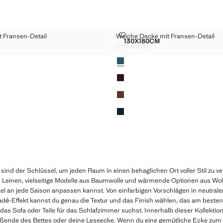
E MIT FRANSEN-DETAIL
WEICHE DECKE MIT FRANSEN-DE
 Fransen-Detail
Weiche Decke mit Fransen-Detail
Größen
130X180CM
 DECKE MIT FRANSEN-DETAIL
WEICHE DECKE MIT FRA
CHF 49.95
CHF 49.95 ]
Aktueller Preis [CHF 49.95 ]
Farben
nd der Schlüssel, um jeden Raum in einen behaglichen Ort voller Stil zu v
us Leinen, vielseitige Modelle aus Baumwolle und wärmende Optionen aus Wol
el an jede Saison anpassen kannst. Von einfarbigen Vorschlägen in neutralen
adé-Effekt kannst du genau die Textur und das Finish wählen, das am besten
 das Sofa oder Teile für das Schlafzimmer suchst. Innerhalb dieser Kollektio
Fußende des Bettes oder deine Leseecke. Wenn du eine gemütliche Ecke zu