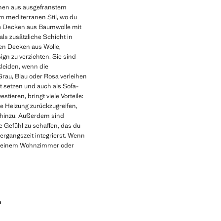
ionen aus ausgefranstem
m mediterranen Stil, wo du
ie Decken aus Baumwolle mit
als zusätzliche Schicht in
en Decken aus Wolle,
gn zu verzichten. Sie sind
kleiden, wenn die
Grau, Blau oder Rosa verleihen
 setzen und auch als Sofa-
ieren, bringt viele Vorteile:
ie Heizung zurückzugreifen,
n hinzu. Außerdem sind
e Gefühl zu schaffen, das du
rgangszeit integrierst. Wenn
um deinem Wohnzimmer oder
n