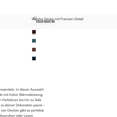
TAIL
WEICHE DECKE MIT FRANSEN-DETAIL
Weiche Decke mit Fransen-Detail
Größen
130X180CM
NSEN-DETAIL
WEICHE DECKE MIT FRANSEN-DETAIL
CHF 49.95
Aktueller Preis [CHF 49.95 ]
Farben
erwandeln. In dieser Auswahl
le mit hoher Wärmeleistung,
 Farbtönen bis hin zu Teile
 zu deiner Dekoration passt –
n von Decken gibt es perfekte
m Ausruhen oder Lesen