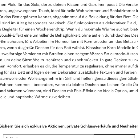
inen Plaid für das Sofa, der zu deinen Kissen und Gardinen passt. Die Vers
chen, ungezwungenen Touch, ideal für helle Wohnzimmer und Schlafzimmer i
ür das Bett ergänzen kannst, abgestimmt auf die Bekleidung für das Bett. D
 sind im Alltag besonders praktisch: Sie funktionieren als dekorativer Plaid, 
s Begleiter für einen Wochenendtrip. Wenn du maximale Wärme suchst, biet
ouclé-Effekt eine umhüllende Behaglichkeit, ohne auf ein durchdachtes Desi
ilm schauen, fürs Arbeiten im Homeoffice mit Komfort oder um das Bett zu 
em, wenn du große Decken für das Bett wählst. Klassische Karo-Modelle in 
d zweifarbige Versionen mit Streifen einen zeitgemäßeren Strickmode-Akzent
, um deine Sitzmöbel zu schützen und zu schmücken. In gute Decken zu invest
n Komfort, erlauben es dir, die Temperatur zu regulieren, ohne immer auf d
g für das Bett und fügen deiner Dekoration zusätzliche Texturen und Farbe
 Baumwolle oder Wolle angenehm im Griff und helfen, genau dieses gemütlich
ohnen kommst – besonders, wenn du leichte Decken aus Leinen für die Übe
t und Volumen wünschst, sind Decken mit Pelz-Effekt eine ideale Option, 
uelle und haptische Wärme zu verleihen.
Sichern Sie sich exklusive Aktionen, private Schlussverkäufe und Neuheite