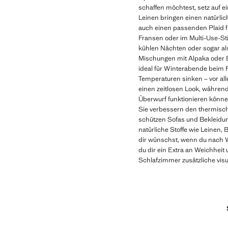
schaffen möchtest, setz auf e
Leinen bringen einen natürli
auch einen passenden Plaid f
Fransen oder im Multi-Use-Stil
kühlen Nächten oder sogar al
Mischungen mit Alpaka oder B
ideal für Winterabende beim F
Temperaturen sinken – vor all
einen zeitlosen Look, währen
Überwurf funktionieren können
Sie verbessern den thermische
schützen Sofas und Bekleidun
natürliche Stoffe wie Leinen,
dir wünschst, wenn du nach W
du dir ein Extra an Weichhei
Schlafzimmer zusätzliche vis