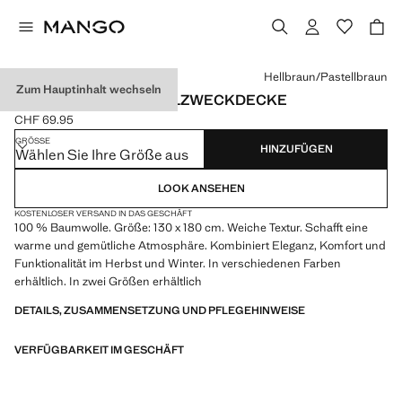
Wählen Sie eine Farbe
Hellbraun/Pastellbraun
Zum Hauptinhalt wechseln
100% BAUMWOLLE ALLZWECKDECKE
CHF 69.95
Aktueller Preis [CHF 69.95 ]
GRÖSSE
HINZUFÜGEN
Wählen Sie Ihre Größe aus
LOOK ANSEHEN
KOSTENLOSER VERSAND IN DAS GESCHÄFT
100 % Baumwolle. Größe: 130 x 180 cm. Weiche Textur. Schafft eine
warme und gemütliche Atmosphäre. Kombiniert Eleganz, Komfort und
Funktionalität im Herbst und Winter. In verschiedenen Farben
erhältlich. In zwei Größen erhältlich
DETAILS, ZUSAMMENSETZUNG UND PFLEGEHINWEISE
VERFÜGBARKEIT IM GESCHÄFT